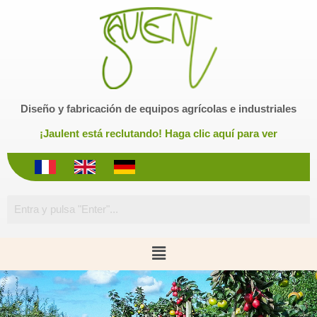
S
a
l
t
a
r
Diseño y fabricación de equipos agrícolas e industriales
a
l
¡Jaulent está reclutando! Haga clic aquí para ver
c
o
n
t
e
n
i
d
o