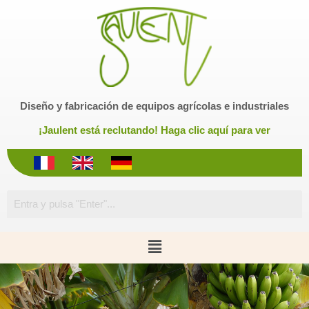
S
a
l
t
a
r
Diseño y fabricación de equipos agrícolas e industriales
a
l
¡Jaulent está reclutando! Haga clic aquí para ver
c
o
n
t
e
n
i
d
o