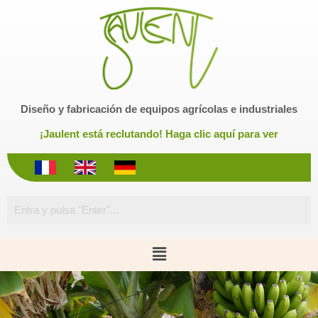
S
a
l
t
a
r
Diseño y fabricación de equipos agrícolas e industriales
a
l
¡Jaulent está reclutando! Haga clic aquí para ver
c
o
n
t
e
n
i
d
o