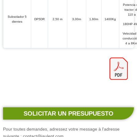
Potencia 
tractor: 
110 a
Subsolador 5
DP5DR
2,50 m
3,00m
1,60m
1400Kg
dientes
180HP 4
Velocidad
conducció
4 a 8Km
SOLICITAR UN PRESUPUESTO
Pour toutes demandes, adressez votre message à l'adresse
suivante : contact@jaulent.com