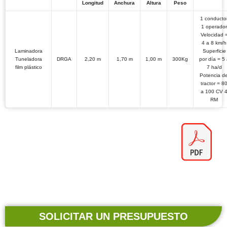
Longitud
Anchura
Altura
Peso
1 conducto
1 operador
Velocidad 
4 a 8 km/h
Laminadora
Superficie
Tuneladora
DRGA
2,20 m
1,70 m
1,00 m
300Kg
por día = 5 
film plástico
7 ha/d
Potencia de
tractor = 8
a 100 CV 
RM
SOLICITAR UN PRESUPUESTO