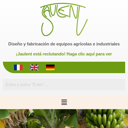
S
a
l
t
a
r
Diseño y fabricación de equipos agrícolas e industriales
a
l
¡Jaulent está reclutando! Haga clic aquí para ver
c
o
n
t
e
n
i
d
o