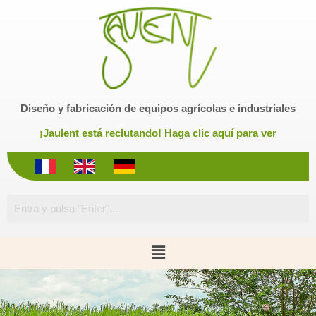
S
a
l
t
a
r
Diseño y fabricación de equipos agrícolas e industriales
a
l
¡Jaulent está reclutando! Haga clic aquí para ver
c
o
n
t
e
n
i
d
o