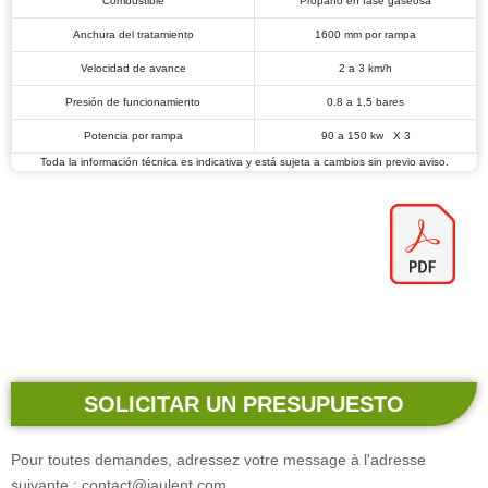
Combustible
Propano en fase gaseosa
Anchura del tratamiento
1600 mm por rampa
Velocidad de avance
2 a 3 km/h
Presión de funcionamiento
0.8 a 1,5 bares
Potencia por rampa
90 a 150 kw X 3
Toda la información técnica es indicativa y está sujeta a cambios sin previo aviso.
SOLICITAR UN PRESUPUESTO
Pour toutes demandes, adressez votre message à l'adresse
suivante : contact@jaulent.com