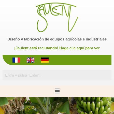
S
a
l
t
a
r
Diseño y fabricación de equipos agrícolas e industriales
a
l
¡Jaulent está reclutando! Haga clic aquí para ver
c
o
n
t
e
n
i
d
o