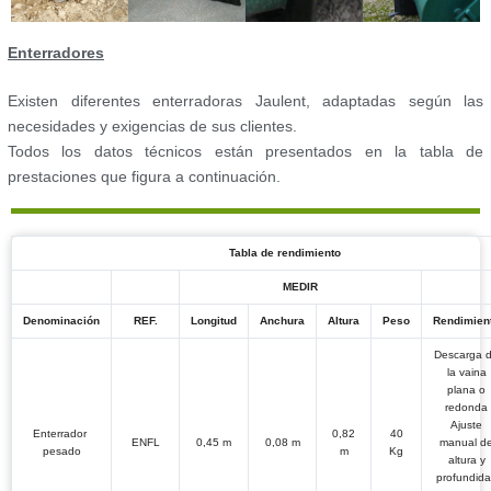
Enterradores
Existen diferentes enterradoras Jaulent, adaptadas según las
necesidades y exigencias de sus clientes.
Todos los datos técnicos están presentados en la tabla de
prestaciones que figura a continuación.
Tabla de rendimiento
MEDIR
Denominación
REF.
Longitud
Anchura
Altura
Peso
Rendimien
Descarga 
la vaina
plana o
redonda
Ajuste
Enterrador
0,82
40
ENFL
0,45 m
0,08 m
manual d
pesado
m
Kg
altura y
profundid