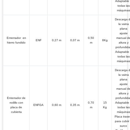
Adaptable
todas las
máquinas
Descarga 
la vaina
plana
ajuste
E
nterrador en
0,50
manual d
ENF
0,27 m
0,07 m
8Kg
hierro fundido
m
altura y
profundid
Adaptable
todas las
máquinas
Descarga 
la vaina
plana
ajuste
manual d
altura y
Enterrador de
profundid
rodillo con
0,70
15
Adaptable
ENFGA
0,60 m
0,35 m
placa de
m
Kg
todas las
cubierta
máquinas
Placa trase
para cubrir 
surco