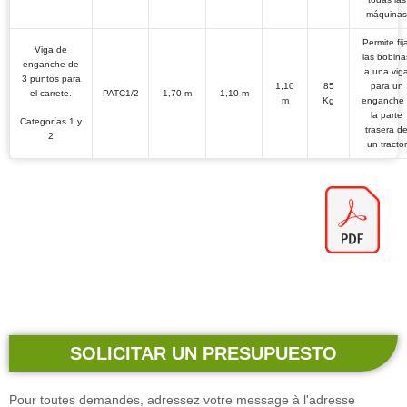
máquinas
Permite fij
Viga de
las bobina
enganche de
a una vig
3 puntos para
1,10
85
para un
el carrete.
PATC1/2
1,70 m
1,10 m
m
Kg
enganche 
la parte
Categorías 1 y
trasera d
2
un tractor
SOLICITAR UN PRESUPUESTO
Pour toutes demandes, adressez votre message à l'adresse