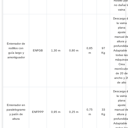
Rodillo pa
no dañar l
vaina
Descarga 
la vaina
plana
ajuste
manual d
altura y
Enterrador de
profundid
rodillos con
0,85
97
ENFGB
1,30 m
0,80 m
Adaptable
guía largo y
m
Kg
todas las
amortiguador
máquinas
Crea
montículo
de 20 de
ancho y 2
de alto
Descarga 
la vaina
plana
Enterrador en
ajuste
paralelogramo
0,75
33
manual d
ENFPPP
0,95 m
0,25 m
y
patín de
m
Kg
altura y
altura
profundid
Adaptable
todas las