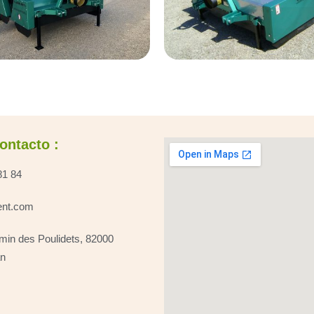
ontacto :
81 84
ent.com
in des Poulidets, 82000
n