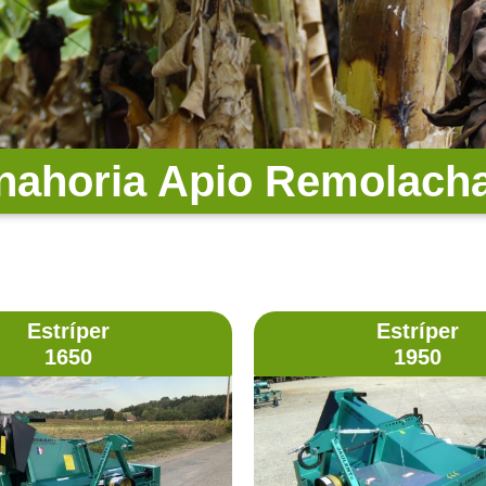
anahoria Apio Remolach
Estríper
Estríper
1650
1950