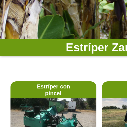
Estríper Z
Estríper con
pincel